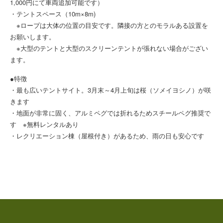
1,000円にて車両追加可能です）
・テントスペース（10m×8m)
※ロープは大体の位置の目安です。隣接の方とのモラルある設置を
お願いします。
※大型のテントと大型のスクリーンテントが張れない場合がござい
ます。
●特徴
・最も広いテントサイト。3月末～4月上旬は桜（ソメイヨシノ）が咲
きます
・地面が非常に固く、アルミペグでは折れるためスチールペグ推奨で
す ※無料レンタルあり
・レクリエーション棟（屋根付き）があるため、雨の日も安心です